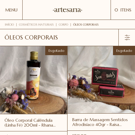
MENU
0
ITENS
INÍCIO
|
COSMÉTICOS NATURAIS
|
CORPO
|
ÓLEOS CORPORAIS
ÓLEOS CORPORAIS
Esgotado
Esgotado
Barra de Massagem Sentidos
Óleo Corporal Calêndula
Afrodisíaco 40gr - Raisa
(Linha Fé) 200ml - Rhana
Cosmética Natural
Cosméticos