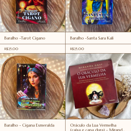
Baralho -Tarot Cigano
Baralho -Santa Sara Kali
R$25,00
R$25,00
Baralho - Cigana Esmeralda
Oráculo da Lua Vermelha
(caixa e capa dura) - Miranda