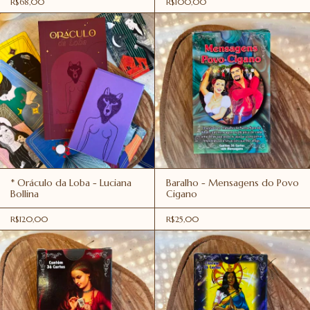
R$68,00
R$100,00
* Oráculo da Loba - Luciana
Baralho - Mensagens do Povo
Bollina
Cigano
R$120,00
R$25,00