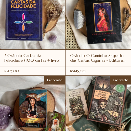
* Oráculo Cartas da
Oráculo O Caminho Sagrado
Felicidade (100 cartas + livro)
das Cartas Ciganas - Editora
Isis
R$175,00
R$145,00
Esgotado
Esgotado