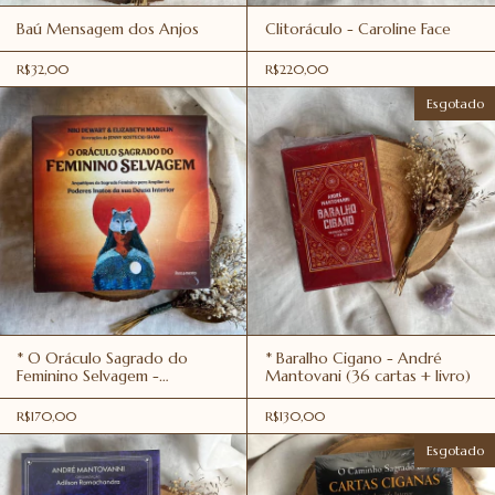
Baú Mensagem dos Anjos
Clitoráculo - Caroline Face
R$32,00
R$220,00
Esgotado
* O Oráculo Sagrado do
* Baralho Cigano - André
Feminino Selvagem -
Mantovani (36 cartas + livro)
Pensamento
R$170,00
R$130,00
Esgotado