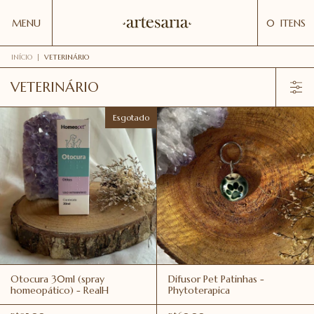
MENU
0
ITENS
INÍCIO
|
VETERINÁRIO
VETERINÁRIO
Esgotado
Otocura 30ml (spray
Difusor Pet Patinhas -
homeopático) - RealH
Phytoterapica