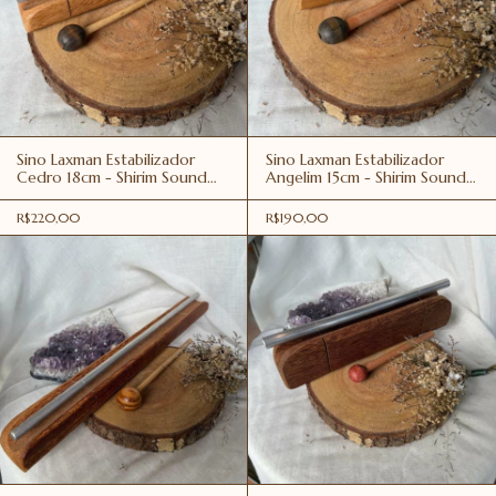
Sino Laxman Estabilizador
Sino Laxman Estabilizador
Cedro 18cm - Shirim Sound
Angelim 15cm - Shirim Sound
Healing
Healing
R$220,00
R$190,00