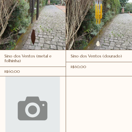
Sino dos Ventos (metal e
Sino dos Ventos (dourado)
folhinha)
R$60,00
R$60,00