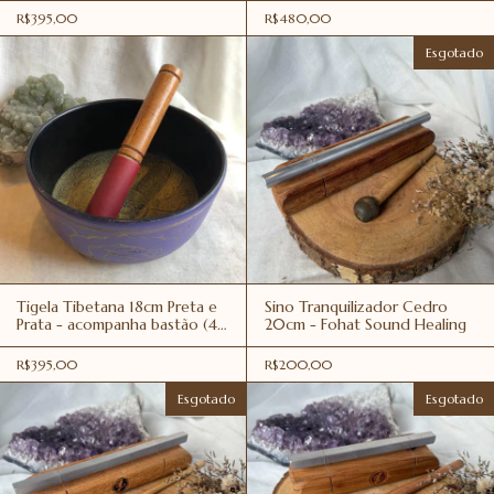
R$395,00
R$480,00
Esgotado
Tigela Tibetana 18cm Preta e
Sino Tranquilizador Cedro
Prata - acompanha bastão (4
20cm - Fohat Sound Healing
metais)
R$395,00
R$200,00
Esgotado
Esgotado