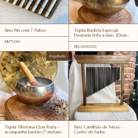
Sino Pin com 7 Tubos
Tigela Budista Especial
Dourada feita à mão 20cm
Sound Healing
R$175,00
R$2.000,00
Esgotado
Tigela Tibetana 12cm Prata -
Sino Carrilhão de Mesa -
acompanha bastão (7 metais)
Conto de Fadas