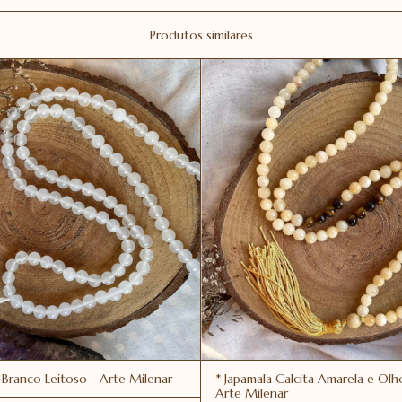
Produtos similares
 Branco Leitoso - Arte Milenar
* Japamala Calcita Amarela e Olh
Arte Milenar