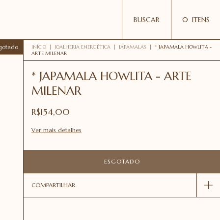
BUSCAR
0
ITENS
gotado
INÍCIO
|
JOALHERIA ENERGÉTICA
|
JAPAMALAS
|
* JAPAMALA HOWLITA -
ARTE MILENAR
* JAPAMALA HOWLITA - ARTE
MILENAR
R$154,00
Ver mais detalhes
COMPARTILHAR