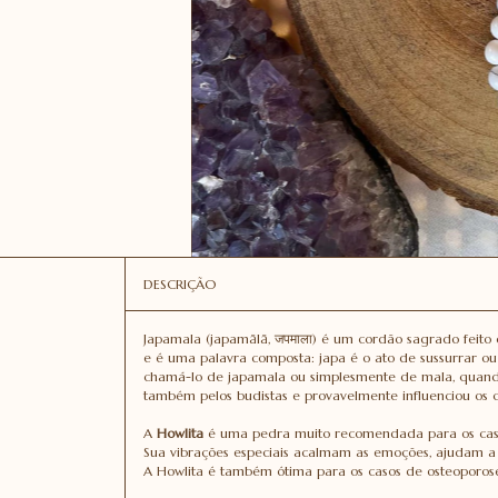
DESCRIÇÃO
Japamala (japamālā, जपमाला) é um cordão sagrado feito
e é uma palavra composta: japa é o ato de sussurrar o
chamá-lo de japamala ou simplesmente de mala, quando
também pelos budistas e provavelmente influenciou os ca
A
Howlita
é uma pedra muito recomendada para os caso
Sua vibrações especiais acalmam as emoções, ajudam 
A Howlita é também ótima para os casos de osteoporose,