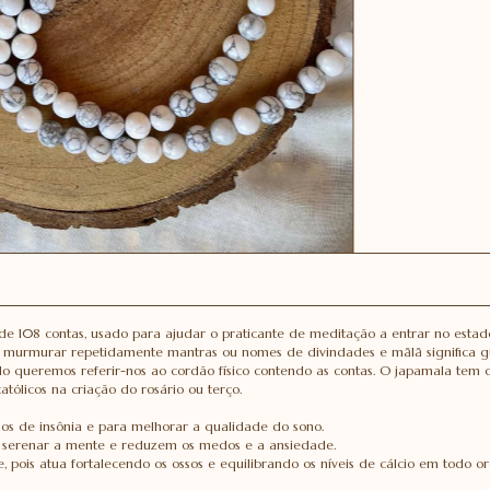
 de 108 contas, usado para ajudar o praticante de meditação a entrar no esta
u murmurar repetidamente mantras ou nomes de divindades e mālā significa g
 queremos referir-nos ao cordão físico contendo as contas. O japamala tem o
tólicos na criação do rosário ou terço.
s de insônia e para melhorar a qualidade do sono.
a serenar a mente e reduzem os medos e a ansiedade.
 pois atua fortalecendo os ossos e equilibrando os níveis de cálcio em todo o