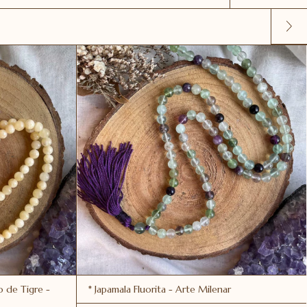
o de Tigre -
* Japamala Fluorita - Arte Milenar