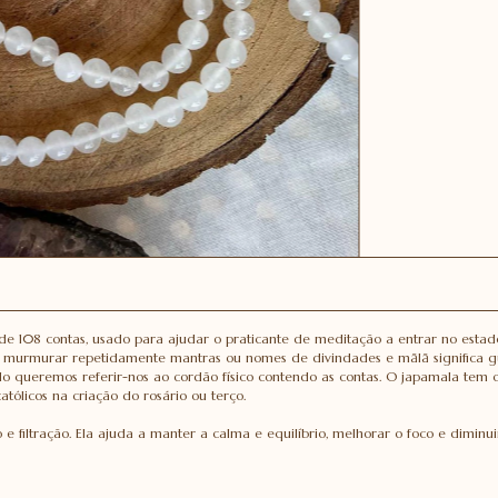
 de 108 contas, usado para ajudar o praticante de meditação a entrar no esta
u murmurar repetidamente mantras ou nomes de divindades e mālā significa g
 queremos referir-nos ao cordão físico contendo as contas. O japamala tem o
tólicos na criação do rosário ou terço.
 filtração. Ela ajuda a manter a calma e equilíbrio, melhorar o foco e diminui