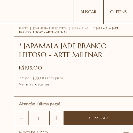
BUSCAR
0
ITENS
INÍCIO
|
JOALHERIA ENERGÉTICA
|
JAPAMALAS
|
* JAPAMALA JADE
BRANCO LEITOSO - ARTE MILENAR
* JAPAMALA JADE BRANCO
LEITOSO - ARTE MILENAR
R$198,00
2
x
de
R$99,00
sem juros
Ver mais detalhes
Atenção, última peça!
MEIOS DE ENVIO